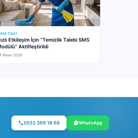
IRKETIMIZ
ızlı Etkileşim İçin “Temizlik Talebi SMS
odülü” Aktifleştirildi
4 Nisan 2026
0532 369 18 68
WhatsApp