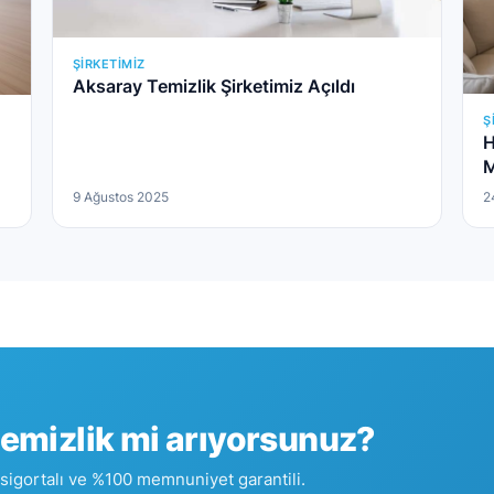
ŞIRKETIMIZ
Aksaray Temizlik Şirketimiz Açıldı
Ş
H
M
9 Ağustos 2025
2
temizlik mi arıyorsunuz?
 sigortalı ve %100 memnuniyet garantili.