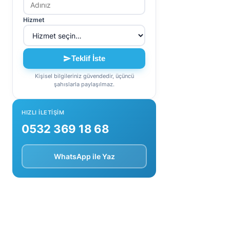
Hizmet
Teklif İste
Kişisel bilgileriniz güvendedir, üçüncü
şahıslarla paylaşılmaz.
HIZLI ILETIŞIM
0532 369 18 68
WhatsApp ile Yaz