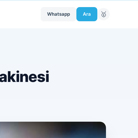
🥇
Whatsapp
Ara
akinesi