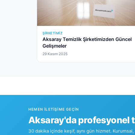
ŞIRKETIMIZ
Aksaray Temizlik Şirketimizden Güncel
Gelişmeler
29 Kasım 2025
HEMEN İLETIŞIME GEÇIN
Aksaray'da profesyonel 
30 dakika içinde keşif, aynı gün hizmet. Kurumsal,