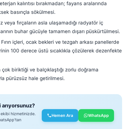
terjan kalıntısı bırakmadan; fayans aralarında
üksek basınçla sökülmesi.
z veya fırçaların asla ulaşamadığı radyatör iç
larının buhar gücüyle tamamen dışarı püskürtülmesi.
Fırın içleri, ocak bekleri ve tezgah arkası panellerde
inin 100 derece üstü sıcaklıkla çözülerek dezenfekte
çok biriktiği ve balçıklaştığı zorlu doğrama
yla pürüzsüz hale getirilmesi.
i arıyorsunuz?
 ekibi hizmetinizde.
Hemen Ara
WhatsApp
WhatsApp'tan